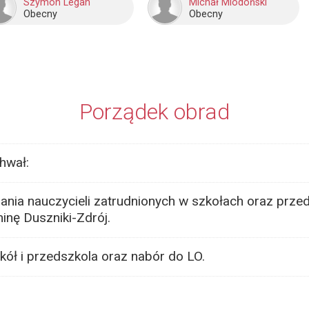
Szymon Legan
Michał Miodoński
Obecny
Obecny
Porządek obrad
hwał:
nia nauczycieli zatrudnionych w szkołach oraz prze
nę Duszniki-Zdrój.
ół i przedszkola oraz nabór do LO.