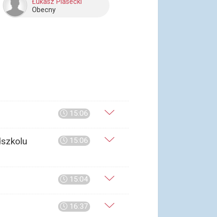
Łukasz Piasecki
Obecny
15:06
dszkolu
15:06
15:04
16:37