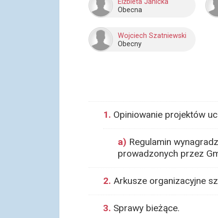
Elżbieta Janicka
Obecna
Wojciech Szatniewski
Obecny
1.
Opiniowanie projektów uc
a)
Regulamin wynagradza
prowadzonych przez Gmi
2.
Arkusze organizacyjne szk
3.
Sprawy bieżące.